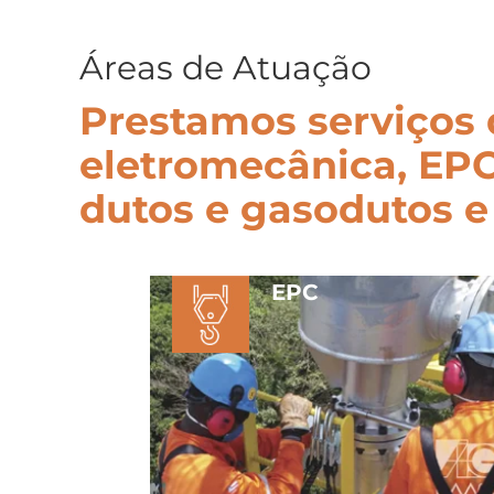
Áreas de Atuação
Prestamos serviços
eletromecânica, EPC
dutos e gasodutos 
EPC