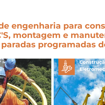
 de engenharia para co
'S, montagem e manuten
e paradas programadas 
Construç
Eletromec