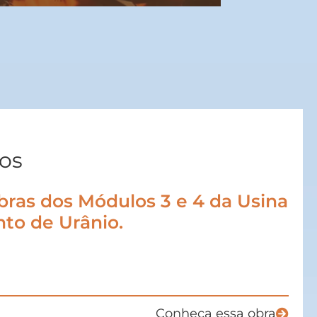
ços
bras dos Módulos 3 e 4 da Usina
to de Urânio.
Conheça essa obra