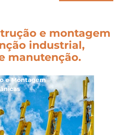
nstrução e montagem
ção industrial,
de manutenção.
ão e Montagem
ânicas