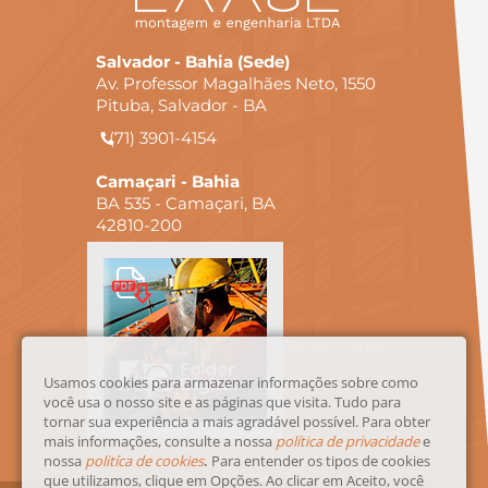
Salvador - Bahia (Sede)
Av. Professor Magalhães Neto, 1550
Pituba, Salvador - BA
(71) 3901-4154
Camaçari - Bahia
BA 535 - Camaçari, BA
42810-200
Baixar folder
Usamos cookies para armazenar informações sobre como
você usa o nosso site e as páginas que visita. Tudo para
tornar sua experiência a mais agradável possível. Para obter
mais informações, consulte a nossa
política de privacidade
e
nossa
politíca de cookies
.
Para entender os tipos de cookies
que utilizamos, clique em Opções. Ao clicar em Aceito, você